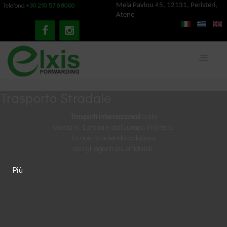
+30 210 57 68000
Telefono:
Mela Pavlou 45, 12131, Peristeri,
Atene
Trasporto Stradale
Trasporti internazionali
dalla
Grecia in Europa e dall’Europa in Grecia.
La nostra azienda collabora
con gli agenti più affidabili.
Più