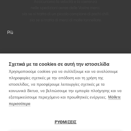
Assicuriamo la velocità e la coerenza
nelle spedizioni aeree delle Vostre merci,
sia se si tratta di un piccolo campione di pochi chili,
sia se si tratta di merci di molte tonnellate.
Più
Σχετικά με τα cookies σε αυτή την ιστοσελίδα
Χρησιμοποιούμε cookies για να συλλέξουμε και να αναλύσουμε
πληροφορίες σχετικές με την απόδοση και τη χρήση της
ιστοσελίδας, να προσφέρουμε λειτουργίες σχετικές με τα
κοινωνικά δίκτυα, να βελτιώσουμε την εμπειρία πλοήγησης και να
εξατομικεύσουμε περιεχόμενο και προωθητικές ενέργειες.
Μάθετε
περισσότερα
ΡΥΘΜΙΣΕΙΣ