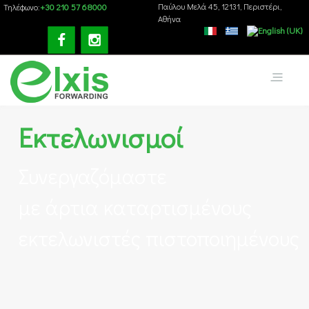
+30 210 57 68000
Παύλου Mελά 45, 12131, Περιστέρι,
Τηλέφωνο:
Αθήνα
Εκτελωνισμοί
Συνεργαζόμαστε
με άρτια καταρτισμένους
εκτελωνιστές πιστοποιημένους