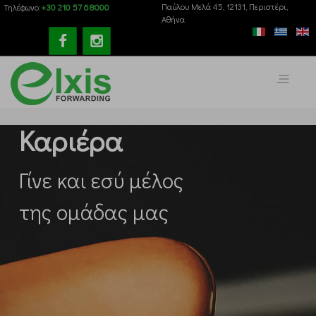
+30 210 57 68000
Παύλου Mελά 45, 12131, Περιστέρι,
Τηλέφωνο:
Αθήνα
Καριέρα
Γίνε και εσύ μέλος
της ομάδας μας