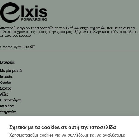
Aποτελούμε αρωγό της προσπάθειας των Ελλήνων επιχειρηματιών, που με πείσμα τα
τελευταία χρόνια της κρίσης στην χώρα μας, εξάγουν τα ελληνικά προϊόντα σε όλα τα
σημεία του κόσμου.
Created by © 2018
XIT
Εταιρεία
Με μία ματιά
Ιστορία
Ομάδα
Σκοπός
Αξίες
Πιστοποίηση
Καριέρα
Υπηρεσίες
Οδικές
Αεροπορικές
Σχετικά με τα cookies σε αυτή την ιστοσελίδα
Ναυτιλιακές
Χρησιμοποιούμε cookies για να συλλέξουμε και να αναλύσουμε
Εκθέσεων