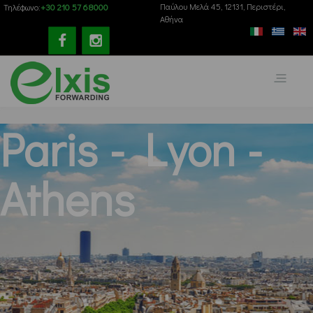
+30 210 57 68000
Παύλου Mελά 45, 12131, Περιστέρι,
Τηλέφωνο:
Αθήνα
Paris - Lyon -
Athens