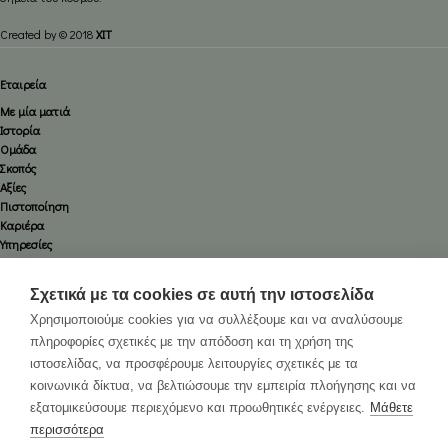
Created by © 2018
XIT
Εταιρεία
Με μία ματιά
Ιστορία
Ομάδα
Σκοπός
Αξίες
Πιστοποίηση
Καριέρα
Υπηρεσίες
Οδικές
Αεροπορικές
Σχετικά με τα cookies σε αυτή την ιστοσελίδα
Ναυτιλιακές
Χρησιμοποιούμε cookies για να συλλέξουμε και να αναλύσουμε
Εκθέσεων
πληροφορίες σχετικές με την απόδοση και τη χρήση της
Logistics
ιστοσελίδας, να προσφέρουμε λειτουργίες σχετικές με τα
Εκτελωνισμοί
Ασφάλειες
κοινωνικά δίκτυα, να βελτιώσουμε την εμπειρία πλοήγησης και να
εξατομικεύσουμε περιεχόμενο και προωθητικές ενέργειες.
Μάθετε
περισσότερα
Επικοινωνία