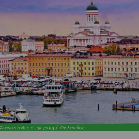
Άψογο service στην γραμμή Φινλανδίας