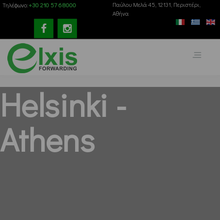
+30 210 57 68000
Παύλου Mελά 45, 12131, Περιστέρι,
Τηλέφωνο:
Αθήνα
Helsinki -
Athens