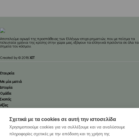
Aποτελούμε αρωγό της προσπάθειας των Ελλήνων επιχειρηματιών, που με πείσμα τα
τελευταία χρόνια της κρίσης στην χώρα μας, εξάγουν τα ελληνικά προϊόντα σε όλα τα
σημεία του κόσμου.
Created by © 2018
XIT
Εταιρεία
Με μία ματιά
Ιστορία
Ομάδα
Σκοπός
Αξίες
Πιστοποίηση
Καριέρα
Σχετικά με τα cookies σε αυτή την ιστοσελίδα
Υπηρεσίες
Χρησιμοποιούμε cookies για να συλλέξουμε και να αναλύσουμε
Οδικές
πληροφορίες σχετικές με την απόδοση και τη χρήση της
Αεροπορικές