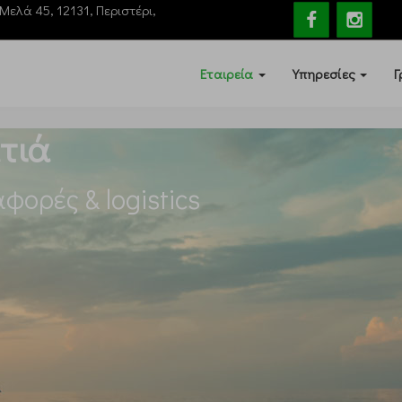
Mελά 45, 12131, Περιστέρι,
Εταιρεία
Υπηρεσίες
Γ
τιά
φορές & logistics