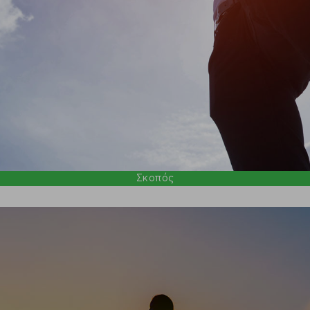
Σκοπός