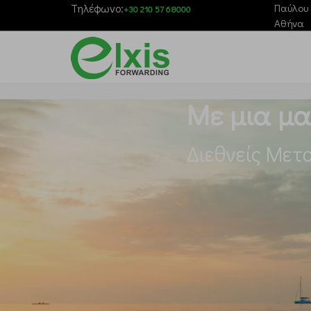
Τηλέφωνο:
Παύλου 
+30 210 57 68000
Αθήνα
Με μια μα
Διεθνείς Μετα